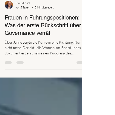
Claus Fesel
vor 5 Tagen
5 Min. Lesezeit
Frauen in Führungspositionen:
Was der erste Rückschritt über
Governance verrät
Über Jahre zeigte die Kurve in eine Richtung. Nun
nicht mehr. Der aktuelle Women-on-Board-Index
dokumentiert erstmals einen Rückgang des
Frauenanteils in den Vorständen der größten
börsennotierten Unternehmen Deutschlands. Man
kann das als gleichstellungspolitische Nachricht lesen.
Man kann es auch als etwas Grundsätzlicheres lesen:
als Naturexperiment darüber, was
Selbstverpflichtungen wert sind, sobald der Wind
sich dreht. Diese zweite Lesart interessiert mich mehr
— weil s