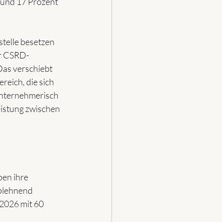
rund 17 Prozent 
stelle besetzen 
ür CSRD-
as verschiebt 
eich, die sich 
 unternehmerisch 
istung zwischen 
ben ihre 
blehnend 
 2026 mit 60 