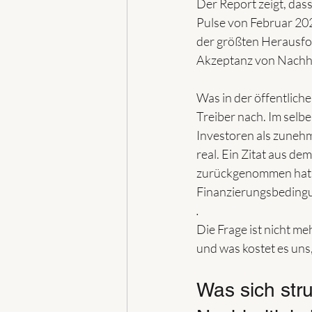
Der Report zeigt, dass
Pulse von Februar 202
der größten Herausfo
Akzeptanz von Nachha
Was in der öffentlich
Treiber nach. Im selb
Investoren als zunehme
real. Ein Zitat aus de
zurückgenommen hat, 
Finanzierungsbeding
.
Die Frage ist nicht m
und was kostet es uns
Was sich stru