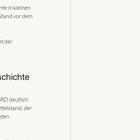
te in kleinen 
 Stand vor dem 
t der  
chichte 
RD deutlich 
telstand, der 
nten 