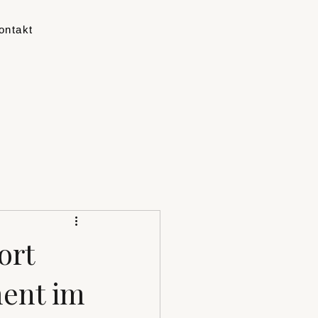
ontakt
ort
ment im