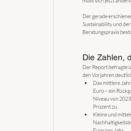
muss sich jetzt anders
Der gerade erschiene
Sustainability und de
Beratungspraxis bestä
Die Zahlen, d
Der Report befragte üb
den Vorjahren deutlic
Das mittlere Jahr
Euro – ein Rückg
Niveau von 2023.
Prozent zu.
Kleine und mitte
Nachhaltigkeitsb
Euro pro Jahr.