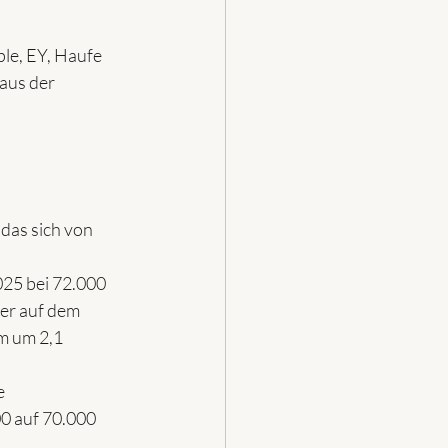
ple, EY, Haufe 
aus der 
das sich von 
025 bei 72.000 
er auf dem 
m um 2,1 
e 
0 auf 70.000 