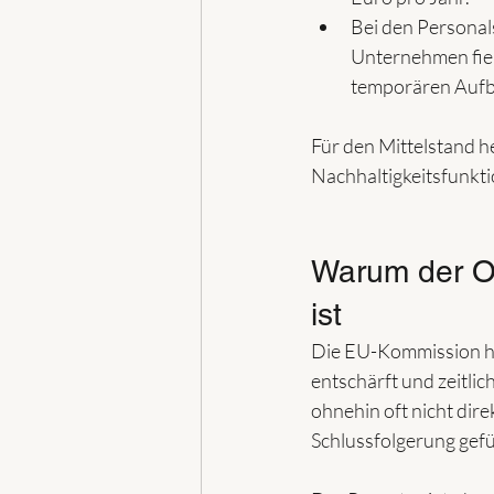
Bei den Personals
Unternehmen fiel 
temporären Aufb
Für den Mittelstand he
Nachhaltigkeitsfunkti
Warum der Om
ist
Die EU-Kommission ha
entschärft und zeitli
ohnehin oft nicht dire
Schlussfolgerung gefü