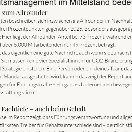
itsmanagement im Mittelstand bede
n zum Allrounder
ten beschreiben sich inzwischen als Allrounder im Nachhalti
drei Prozentpunkten gegenüber 2025. Besonders ausgeprägt 
Hier liegt der Allrounder-Anteil bei 73 Prozent, während er 
über 5.000 Mitarbeitenden nur 49 Prozent beträgt.
t das eigentlich eine gute Nachricht, auch wenn sie zunächst
Sie müssen keine vier Spezialist:innen für CO2-Bilanzierung,
Strategie einstellen. Eine Person oder ein kleines Team, das 
n Mandat ausgestattet wird, kann – das zeigt der Report auc
en für Führungskräfte – ein ganzes Unternehmen bewegen
sstattung stimmt.
 Fachtiefe – auch beim Gehalt
yse im Report zeigt, dass Führungsverantwortung und allge
ärksten Treiber für Gehaltsunterschiede sind – deutlich stär