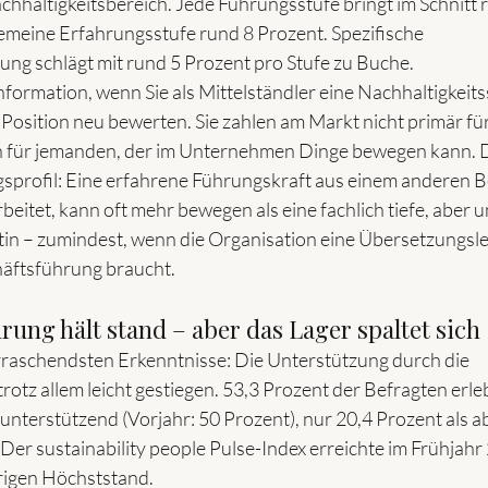
chhaltigkeitsbereich. Jede Führungsstufe bringt im Schnitt 
gemeine Erfahrungsstufe rund 8 Prozent. Spezifische 
ung schlägt mit rund 5 Prozent pro Stufe zu Buche.
Information, wenn Sie als Mittelständler eine Nachhaltigkeits
Position neu bewerten. Sie zahlen am Markt nicht primär f
n für jemanden, der im Unternehmen Dinge bewegen kann. D
profil: Eine erfahrene Führungskraft aus einem anderen Ber
rbeitet, kann oft mehr bewegen als eine fachlich tiefe, aber
tin – zumindest, wenn die Organisation eine Übersetzungsle
äftsführung braucht.
rung hält stand – aber das Lager spaltet sich
rraschendsten Erkenntnisse: Die Unterstützung durch die 
rotz allem leicht gestiegen. 53,3 Prozent der Befragten erle
unterstützend (Vorjahr: 50 Prozent), nur 20,4 Prozent als a
 Der sustainability people Pulse-Index erreichte im Frühjahr
rigen Höchststand.