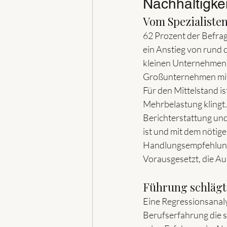
Nachhaltigke
Vom Spezialiste
62 Prozent der Befrag
ein Anstieg von rund 
kleinen Unternehmen: 
Großunternehmen mit 
Für den Mittelstand is
Mehrbelastung klingt. 
Berichterstattung und 
ist und mit dem nötige
Handlungsempfehlung
Vorausgesetzt, die Au
Führung schlägt
Eine Regressionsanal
Berufserfahrung die st