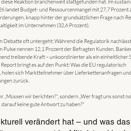
 diese Reaktion branchenweit stattgefunden hat. Im sustaina
6 landet Budget- und Ressourcenmangel mit 27,7 Prozent au
rderungen, knapp hinter der grundsätzlichen Frage nach Re
ltigkeit im Unternehmen (32,6 Prozent).
en Debatte oft untergeht: Während die Regulatorik nachlässt
en Pulse nennen 12,1 Prozent der Befragten Kunden, Banke
nd treibende Kraft – unkoordinierter als ein einheitlicher 
m Report bringt es auf den Punkt: Was die EU regulatorisch 
holen sich Marktteilnehmer über Lieferkettenanfragen und
ungen zurück.
ehr „Müssen wir berichten?", sondern „Wer fragt uns sonst n
, darauf keine gute Antwort zu haben?"
kturell verändert hat – und was das 