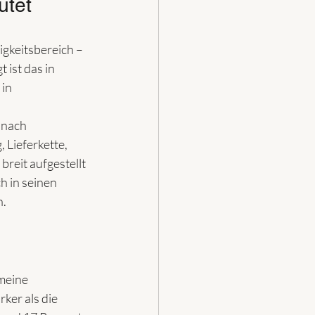
utet
gkeitsbereich – 
ist das in 
in 
 nach 
 Lieferkette, 
breit aufgestellt 
h in seinen 
. 
meine 
ker als die 