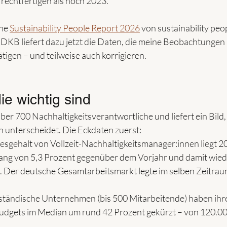
 rechtfertigen als noch 2023.
ne 
Sustainability People Report 2026
 von sustainability peo
r DKB liefert dazu jetzt die Daten, die meine Beobachtungen 
tigen – und teilweise auch korrigieren.
ie wichtig sind
er 700 Nachhaltigkeitsverantwortliche und liefert ein Bild, 
h unterscheidet. Die Eckdaten zuerst:
esgehalt von Vollzeit-Nachhaltigkeitsmanager:innen liegt 2
ang von 5,3 Prozent gegenüber dem Vorjahr und damit wied
 Der deutsche Gesamtarbeitsmarkt legte im selben Zeitrau
lständische Unternehmen (bis 500 Mitarbeitende) haben ihr
udgets im Median um rund 42 Prozent gekürzt – von 120.00