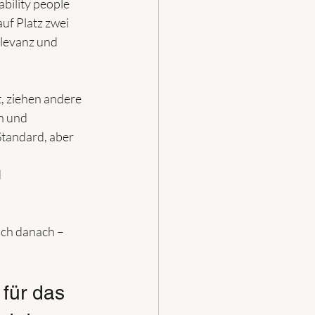
bility people 
f Platz zwei 
levanz und 
, ziehen andere 
n und 
Standard, aber 
 
och danach – 
für das 