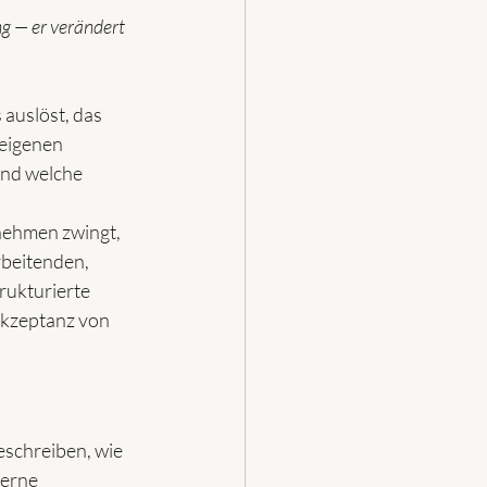
g — er verändert 
auslöst, das 
 eigenen 
und welche 
nehmen zwingt, 
beitenden, 
rukturierte 
Akzeptanz von 
eschreiben, wie 
erne 