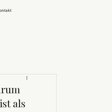
ontakt
Warum
st als