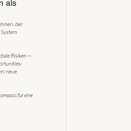
 als 
ahmen, der 
s System 
tale Risiken — 
rtunities-
n: neue 
kompass für eine 