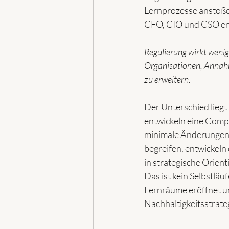
Lernprozesse anstoße
CFO, CIO und CSO ent
Regulierung wirkt wenige
Organisationen, Annahm
zu erweitern.
Der Unterschied liegt
entwickeln eine Compl
minimale Änderungen i
begreifen, entwickeln 
in strategische Orien
Das ist kein Selbstläu
Lernräume eröffnet un
Nachhaltigkeitsstrate