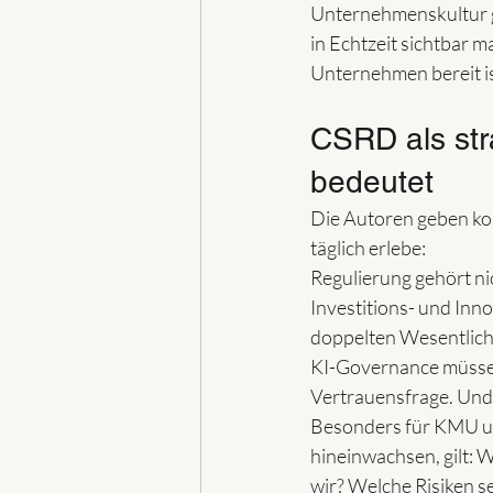
Unternehmenskultur 
in Echtzeit sichtbar 
Unternehmen bereit is
CSRD als str
bedeutet
Die Autoren geben konk
täglich erlebe:
Regulierung gehört nic
Investitions- und In
doppelten Wesentlichke
KI-Governance müssen 
Vertrauensfrage. Und 
Besonders für KMU und
hineinwachsen, gilt: W
wir? Welche Risiken 