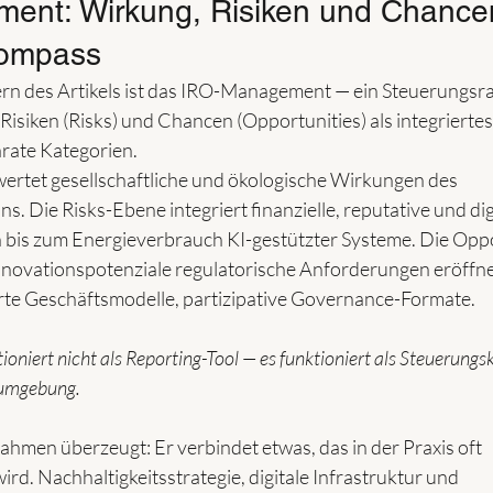
ent: Wirkung, Risiken und Chancen
kompass
rn des Artikels ist das IRO-Management — ein Steuerungsr
Risiken (Risks) und Chancen (Opportunities) als integrierte
parate Kategorien.
ertet gesellschaftliche und ökologische Wirkungen des 
 Die Risks-Ebene integriert finanzielle, reputative und digi
bis zum Energieverbrauch KI-gestützter Systeme. Die Oppo
nnovationspotenziale regulatorische Anforderungen eröffne
rte Geschäftsmodelle, partizipative Governance-Formate.
iert nicht als Reporting-Tool — es funktioniert als Steuerungs
sumgebung.
hmen überzeugt: Er verbindet etwas, das in der Praxis oft 
d. Nachhaltigkeitsstrategie, digitale Infrastruktur und 