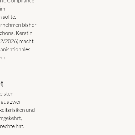
eht. Compliance 
im 
 sollte.
ternehmen bisher 
chons, Kerstin 
 02/2026) macht 
anisationales 
enn 
t
eisten 
 aus zwei 
eitsrisiken und -
mgekehrt, 
echte hat.