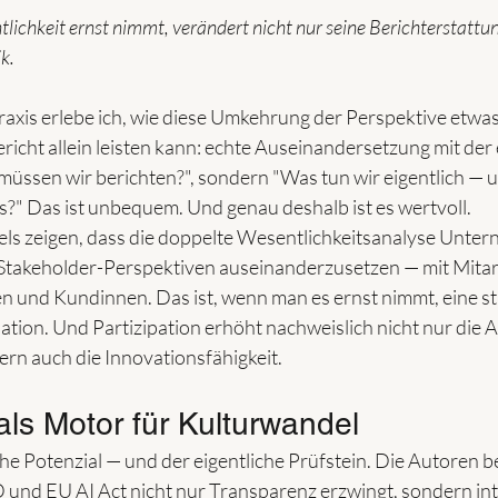
lichkeit ernst nimmt, verändert nicht nur seine Berichterstattun
k.
axis erlebe ich, wie diese Umkehrung der Perspektive etwas 
richt allein leisten kann: echte Auseinandersetzung mit der
üssen wir berichten?", sondern "Was tun wir eigentlich — 
" Das ist unbequem. Und genau deshalb ist es wertvoll.
els zeigen, dass die doppelte Wesentlichkeitsanalyse Unter
 Stakeholder-Perspektiven auseinanderzusetzen — mit Mitar
en und Kundinnen. Das ist, wenn man es ernst nimmt, eine st
pation. Und Partizipation erhöht nachweislich nicht nur die 
rn auch die Innovationsfähigkeit.
als Motor für Kulturwandel
iche Potenzial — und der eigentliche Prüfstein. Die Autoren b
und EU AI Act nicht nur Transparenz erzwingt, sondern int