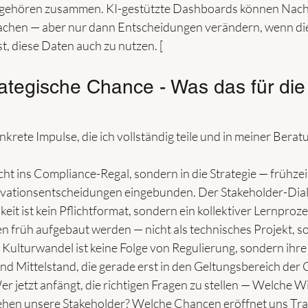
gehören zusammen. KI-gestützte Dashboards können Nachh
machen — aber nur dann Entscheidungen verändern, wenn die
t, diese Daten auch zu nutzen. [
ategische Chance - Was das für die 
rete Impulse, die ich vollständig teile und in meiner Berat
ht ins Compliance-Regal, sondern in die Strategie — frühzeiti
novationsentscheidungen eingebunden. Der Stakeholder-Dial
it ist kein Pflichtformat, sondern ein kollektiver Lernproz
früh aufgebaut werden — nicht als technisches Projekt, so
Kulturwandel ist keine Folge von Regulierung, sondern ihr
 Mittelstand, die gerade erst in den Geltungsbereich der
er jetzt anfängt, die richtigen Fragen zu stellen — Welche 
sehen unsere Stakeholder? Welche Chancen eröffnet uns Tr