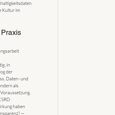
altigkeitsdaten 
 Kultur im 
Praxis 
ungsarbeit 
g, in 
og der 
ess. Daten- und 
ndern als 
e Voraussetzung.
 CSRD 
Wirkung haben 
ansparenz? — 