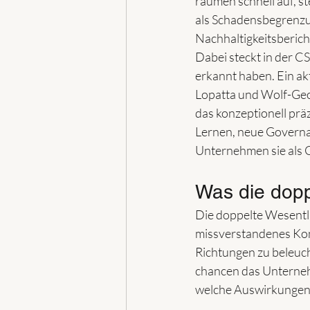
räumen schnell auf, st
als Schadensbegrenzu
Nachhaltigkeitsbericht
Dabei steckt in der C
erkannt haben. Ein akt
Lopatta und Wolf-Geor
das konzeptionell präz
Lernen, neue Governa
Unternehmen sie als G
Was die doppe
Die doppelte Wesentli
missverstandenes Konz
Richtungen zu beleucht
chancen das Unternehm
welche Auswirkungen 