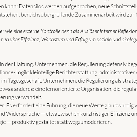
n kann: Datensilos werden aufgebrochen, neue Schnittstell
stehen, bereichsübergreifende Zusammenarbeit wird zur 
r wie eine externe Kontrolle denn als Auslöser interner Reflexion
en über Effizienz, Wachstum und Erfolg um soziale und ökolog
 in der Haltung. Unternehmen, die Regulierung defensiv beg
iance-Logik: kleinteilige Berichterstattung, administrativer
m Tagesgeschäft. Unternehmen, die Regulierung als strate
etwas anderes: eine lernorientierte Organisation, die regul
tierung verwandelt.
fer. Es erfordert eine Führung, die neue Werte glaubwürdig v
d Widersprüche — etwa zwischen kurzfristiger Effizienz und
gie — produktiv gestaltet statt wegzumoderieren.