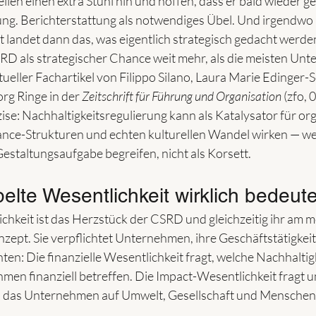
ellen einen extra Stuhl hin und hoffen, dass er bald wieder g
ng. Berichterstattung als notwendiges Übel. Und irgendwo 
 landet dann das, was eigentlich strategisch gedacht werden
SRD als strategischer Chance weit mehr, als die meisten Un
ueller Fachartikel von Filippo Silano, Laura Marie Edinger-S
g Ringe in der 
Zeitschrift für Führung und Organisation
 (zfo,
ise: Nachhaltigkeitsregulierung kann als Katalysator für org
nce-Strukturen und echten kulturellen Wandel wirken — w
estaltungsaufgabe begreifen, nicht als Korsett.
lte Wesentlichkeit wirklich bedeute
chkeit ist das Herzstück der CSRD und gleichzeitig ihr am m
ept. Sie verpflichtet Unternehmen, ihre Geschäftstätigkeit
en: Die finanzielle Wesentlichkeit fragt, welche Nachhaltigk
en finanziell betreffen. Die Impact-Wesentlichkeit fragt u
das Unternehmen auf Umwelt, Gesellschaft und Menschenr