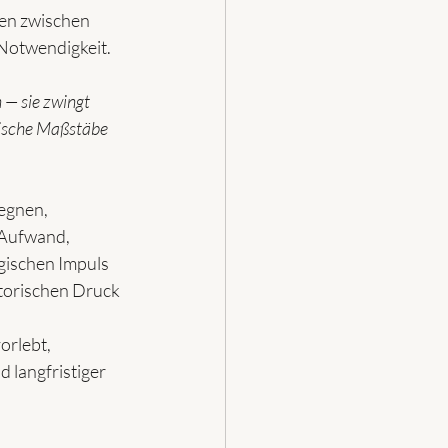
en zwischen 
Notwendigkeit.
 — sie zwingt 
ische Maßstäbe 
egnen, 
 Aufwand, 
gischen Impuls 
atorischen Druck 
orlebt, 
 langfristiger 