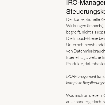
IRO-Managem
Steuerungs
Der konzeptionelle Ke
Wirkungen (Impacts), 
begreift, nicht als se
Die Impact-Ebene bew
Unternehmenshandelns.
von Datenmissbrauch 
Ebene fragt, welche I
Produkte, datenbasie
IRO-Management funktion
komplexe Regulierung
Was mich an diesem Ra
auseinandergedacht wir