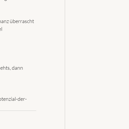
nanz überrascht 
l 
ehts, dann 
enzial-der-