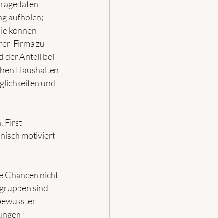
fragedaten 
ng aufholen; 
sie können 
er  Firma zu 
 der Anteil bei 
chen Haushalten 
glichkeiten und 
. First-
nisch motiviert 
re Chancen nicht 
rgruppen sind 
bewusster 
ungen 