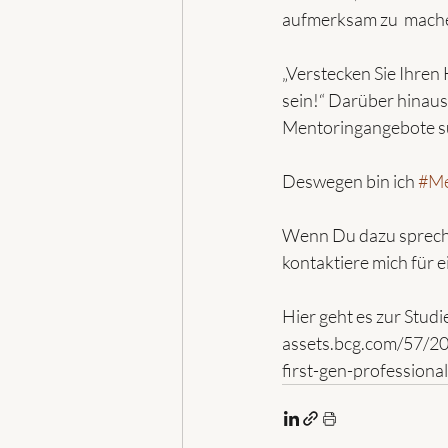
aufmerksam zu  mach
„Verstecken Sie Ihren
sein!“ Darüber hinaus
Mentoringangebote su
Deswegen bin ich 
#Me
Wenn Du dazu spreche
kontaktiere mich für e
Hier geht es zur Studi
assets.bcg.com/57/2
first-gen-professiona