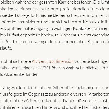
n bleiben während der gesamten Karriere bestehen. Die  Um
takademiker:innen im Laufe ihrer  professionellen Entwicklu
sie die  Lücke jedoch nie. Sie bleiben schlechter informiert, 
nhöhe kommunizieren und tun sich schwerer, Kontakte in ihr
tel von ihnen hatte Zugang zu wichtigen  Kontakten, während
t 61% fast doppelt  so hoch war. Kinder aus nichtakademis
für Praktika, hatten weniger Informationen über  Karrieremö
släufe.
lohnt sich diese 
#Diversitätsdimension
  zu berücksichtigen
als sind mit einer um  40% höheren Wahrscheinlichkeit intri
als Akademikerkinder.
t tätig werden, denn  auf dem Silbertablett bekommen sie ih
chlussfolgert: Im Gegensatz zu anderen diversen  Mitarbeite
s nicht ohne Weiteres  erkennbar. Daher müssen sie selbst
auf  ihren einzigartigen Hintergrund und ihre Herausforder