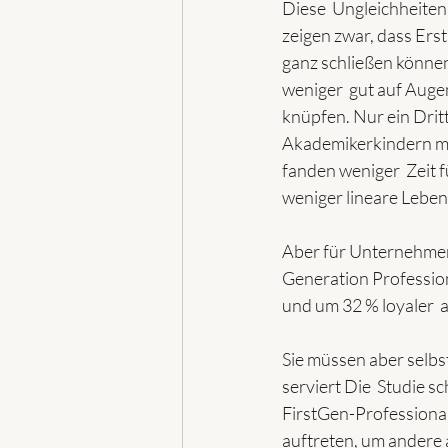
Diese  Ungleichheite
zeigen zwar, dass Ers
ganz schließen können 
weniger  gut auf Auge
knüpfen. Nur ein Drit
Akademikerkindern mi
fanden weniger  Zeit 
weniger lineare Leben
Aber für Unternehmen 
Generation Profession
und um 32 % loyaler  
Sie müssen aber selbs
serviert Die  Studie s
FirstGen-Professional
auftreten, um andere 