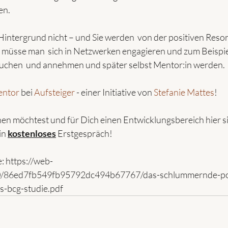
en.
 Hintergrund nicht – und Sie werden  von der positiven Reso
 müsse man  sich in Netzwerken engagieren und zum Beispie
chen  und annehmen und später selbst Mentor:in werden.
ntor
 bei 
Aufsteiger
 - einer Initiative von 
Stefanie Mattes
!
n möchtest und für Dich einen Entwicklungsbereich hier si
in 
kostenloses
 Erstgespräch!
e: https://web-
0/86ed7fb549fb95792dc494b67767/das-schlummernde-pot
ls-bcg-studie.pdf