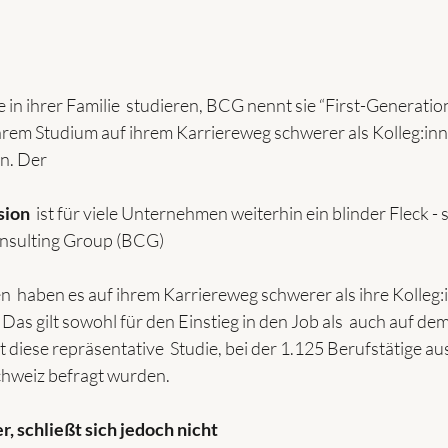
 in ihrer Familie  studieren, BCG nennt sie “First-Generatio
hrem Studium auf ihrem Karriereweg schwerer als Kolleg:inn
n. Der 
sion
  ist für viele Unternehmen weiterhin ein blinder Fleck - 
nsulting Group (BCG)
en  haben es auf ihrem Karriereweg schwerer als ihre Kolleg:
 Das gilt sowohl für den Einstieg in den Job als  auch auf de
 diese repräsentative  Studie, bei der 1.125 Berufstätige au
chweiz befragt wurden. 
r, schließt sich jedoch nicht