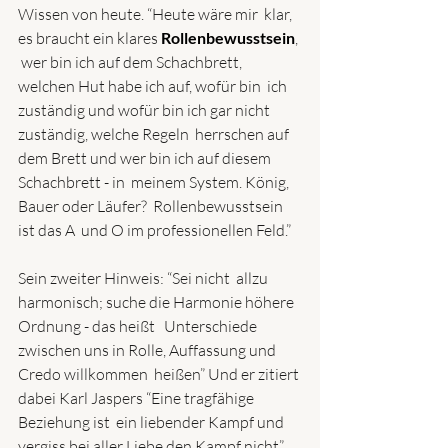
Wissen von heute. “Heute wäre mir  klar, 
es braucht ein klares 
Rollenbewusstsein
, 
 wer bin ich auf dem Schachbrett, 
welchen Hut habe ich auf, wofür bin  ich 
zuständig und wofür bin ich gar nicht 
zuständig, welche Regeln  herrschen auf 
dem Brett und wer bin ich auf diesem 
Schachbrett - in  meinem System. König, 
Bauer oder Läufer?  Rollenbewusstsein 
ist das A  und O im professionellen Feld.”
Sein zweiter Hinweis: “Sei nicht  allzu 
harmonisch; suche die Harmonie höhere 
Ordnung - das heißt   Unterschiede 
zwischen uns in Rolle, Auffassung und 
Credo willkommen  heißen” Und er zitiert 
dabei Karl Jaspers “Eine tragfähige 
Beziehung ist  ein liebender Kampf und 
vergiss bei aller Liebe den Kampf nicht”.