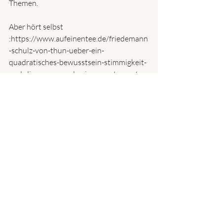
Themen.
Aber hört selbst 
:https://www.aufeinentee.de/friedemann
-schulz-von-thun-ueber-ein-
quadratisches-bewusstsein-stimmigkeit-
und-die-unwesen-des-inneren-teams/
#schulzvonthun
#kommunikationsquadrat
#wertequadrat
#tee
#coaching
#empathie
Aktuelle Beiträge
Alle ansehen